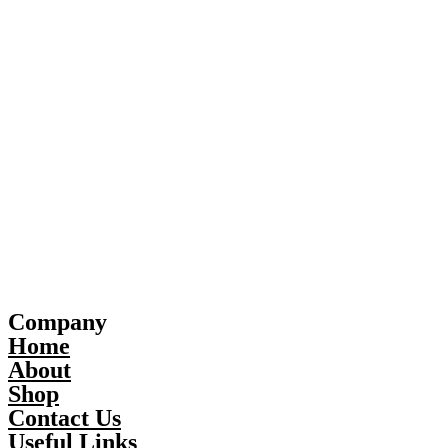
Company
Home
About
Shop
Contact Us
Useful Links