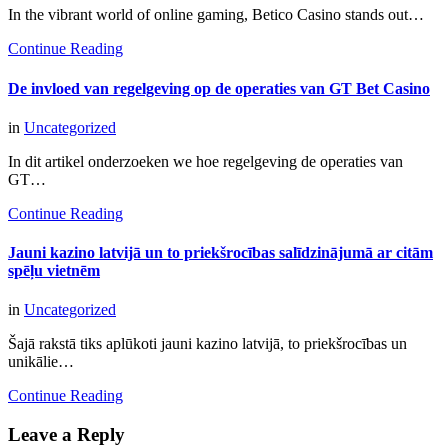
In the vibrant world of online gaming, Betico Casino stands out…
Continue Reading
De invloed van regelgeving op de operaties van GT Bet Casino
in
Uncategorized
In dit artikel onderzoeken we hoe regelgeving de operaties van
GT…
Continue Reading
Jauni kazino latvijā un to priekšrocības salīdzinājumā ar citām
spēļu vietnēm
in
Uncategorized
Šajā rakstā tiks aplūkoti jauni kazino latvijā, to priekšrocības un
unikālie…
Continue Reading
Leave a Reply