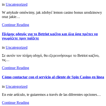
in
Uncategorized
W artykule omówimy, jak zdobyć lemon casino bonus urodzinowy
oraz jakie…
Continue Reading
Πλήρης οδηγός για το Betriot καζίνο και όλα όσα πρέπει να
γνωρίζετε πριν παίξετε
in
Uncategorized
Σε αυτόν τον πλήρη οδηγό, θα εξερευνήσουμε το Betriot καζίνο,
τις…
Continue Reading
Cómo contactar con el servicio al cliente de Spin Casino en línea
in
Uncategorized
En este artículo, te guiaremos a través de las diferentes opciones…
Continue Reading