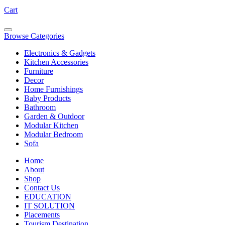
Cart
Browse Categories
Electronics & Gadgets
Kitchen Accessories
Furniture
Decor
Home Furnishings
Baby Products
Bathroom
Garden & Outdoor
Modular Kitchen
Modular Bedroom
Sofa
Home
About
Shop
Contact Us
EDUCATION
IT SOLUTION
Placements
Tourism Destination