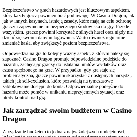
Bezpieczeństwo w grach hazardowych jest kluczowym aspektem,
który każdy gracz powinien brać pod uwagę. W Casino Dragon, tak
jak w innych kasynach, istnieją zasady, które mają na celu ochronę
graczy i zapewnienie im bezpiecznego środowiska do gry. Przede
wszystkim, gracze powinni korzystać z silnych haseł oraz nigdy nie
dzielić się swoimi danymi logowania. Warto również regularnie
zmieniać hasła, aby zwiększyć poziom bezpieczeństwa.
Odpowiedzialna gra to kolejny ważny aspekt, z którym należy się
zapoznać. Casino Dragon promuje odpowiedzialne podejście do
hazardu, zachęcając graczy do ustalania limitów wydatków oraz
czasu spędzonego na grze. W przypadku, gdy gra staje się
problematyczna, gracze powinni skorzystać z dostępnych narzędzi,
takich jak self-exclusion, które pozwalają na tymczasowe
zablokowanie dostępu do konta. Odpowiedzialne podejście do
hazardu może pomóc w unikaniu nieprzyjemnych sytuacji oraz
utraty kontroli nad grą.
Jak zarządzać swoim budżetem w Casino
Dragon
Zarządzanie budżetem to jedna z najważniejszych umiejętności,