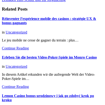
Related Posts
Réinventer l’expérience mobile des casinos : stratégie UX &
bonus gagnants
in
Uncategorized
Le jeu mobile ne cesse de gagner du terrain : plus…
Continue Reading
Erleben Sie die besten Video-Poker-Spiele im Monro Casino
in
Uncategorized
In diesem Artikel erkunden wir die aufregende Welt der Video-
Poker-Spiele im…
Continue Reading
Lemon Casino bonus urodzinowy i jak go zdobyć krok po
kroku