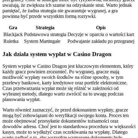
uważają, że zwiększa ich szanse na odzyskanie strat. Warto jednak
pamiętać, że żadna strategia nie gwarantuje wygranej, a gra
powinna być przede wszystkim formą rozrywki.
Gra
Strategia
Opis
Blackjack
Podstawowa strategia
Decyzje w oparciu o wartości kart
Ruletka
System Martingale
Podwajanie zakładu po przegranej
Jak działa system wypłat w Casino Dragon
System wypłat w Casino Dragon jest kluczowym elementem, który
każdy gracz powinien zrozumieć. Po wygranej, gracze mają
możliwość wypłaty swoich środków na różne sposoby, w tym
przelewy bankowe, karty kredytowe oraz portfele elektroniczne.
Czas przetwarzania wypłat może się różnić w zależności od
wybranej metody, dlatego warto zwrócić na to uwagę podczas
planowania wypłat.
Warto również zaznaczyć, że przed dokonaniem wypłaty, gracze
mogą być zobowiązani do weryfikacji swojego konta. Proces ten
może obejmować przesyłanie dokumentów tożsamości oraz
dowodów adresu. Choć jest to standardowa procedura w większości
kasyn, może to wydłużyć czas oczekiwania na wypłatę. Dlatego
warto zadbać o to, aby wszystkie wymagane dokumenty były