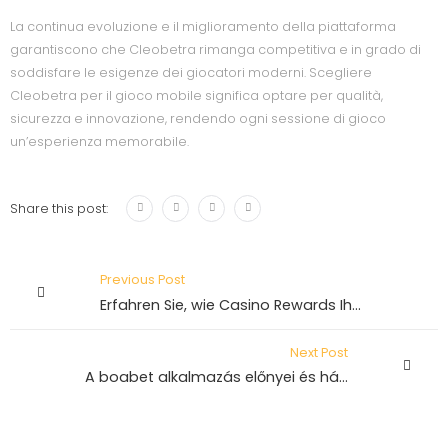
La continua evoluzione e il miglioramento della piattaforma
garantiscono che Cleobetra rimanga competitiva e in grado di
soddisfare le esigenze dei giocatori moderni. Scegliere
Cleobetra per il gioco mobile significa optare per qualità,
sicurezza e innovazione, rendendo ogni sessione di gioco
un’esperienza memorabile.
Share this post:
Previous Post
Erfahren Sie, wie Casino Rewards Ihr Spielerlebnis verbessern können
Next Post
A boabet alkalmazás előnyei és hátrányai a magyar felhasználók számára