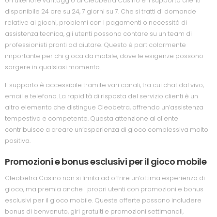
Un ulteriore vantaggio di Cleobetra Casino è il supporto clienti
disponibile 24 ore su 24, 7 giorni su 7. Che si tratti di domande
relative ai giochi, problemi con i pagamenti o necessità di
assistenza tecnica, gli utenti possono contare su un team di
professionisti pronti ad aiutare. Questo è particolarmente
importante per chi gioca da mobile, dove le esigenze possono
sorgere in qualsiasi momento.
Il supporto è accessibile tramite vari canali, tra cui chat dal vivo,
email e telefono. La rapidità di risposta del servizio clienti è un
altro elemento che distingue Cleobetra, offrendo un’assistenza
tempestiva e competente. Questa attenzione al cliente
contribuisce a creare un’esperienza di gioco complessiva molto
positiva.
Promozioni e bonus esclusivi per il gioco mobile
Cleobetra Casino non si limita ad offrire un’ottima esperienza di
gioco, ma premia anche i propri utenti con promozioni e bonus
esclusivi per il gioco mobile. Queste offerte possono includere
bonus di benvenuto, giri gratuiti e promozioni settimanali,