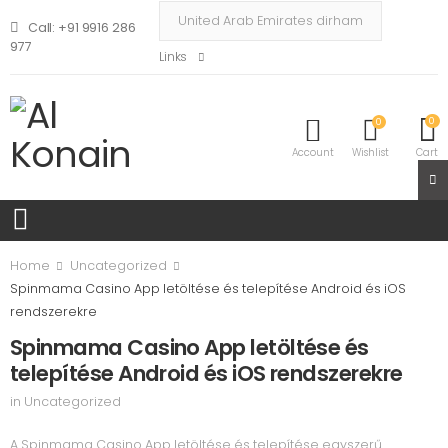
Call: +91 9916 286
977
Links
0
0
Account
Wishlist
Cart
Home
Uncategorized
Spinmama Casino App letöltése és telepítése Android és iOS
rendszerekre
Spinmama Casino App letöltése és
telepítése Android és iOS rendszerekre
in
Uncategorized
A Spinmama Casino App letöltése és telepítése egyszerű