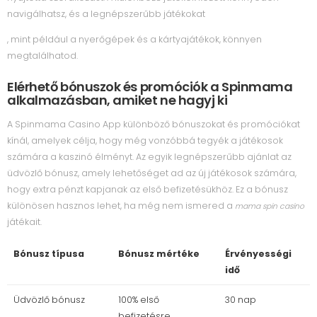
navigálhatsz, és a legnépszerűbb játékokat
, mint például a nyerőgépek és a kártyajátékok, könnyen
megtalálhatod.
Elérhető bónuszok és promóciók a Spinmama
alkalmazásban, amiket ne hagyj ki
A Spinmama Casino App különböző bónuszokat és promóciókat
kínál, amelyek célja, hogy még vonzóbbá tegyék a játékosok
számára a kaszinó élményt. Az egyik legnépszerűbb ajánlat az
üdvözlő bónusz, amely lehetőséget ad az új játékosok számára,
hogy extra pénzt kapjanak az első befizetésükhöz. Ez a bónusz
különösen hasznos lehet, ha még nem ismered a
mama spin casino
játékait.
Bónusz típusa
Bónusz mértéke
Érvényességi
idő
Üdvözlő bónusz
100% első
30 nap
befizetésre