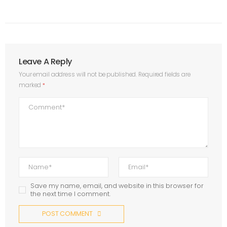
Leave A Reply
Your email address will not be published.
Required fields are
marked
*
Save my name, email, and website in this browser for
the next time I comment.
POST COMMENT