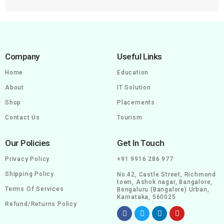
Company
Useful Links
Home
Education
About
IT Solution
Shop
Placements
Contact Us
Tourism
Our Policies
Get In Touch
Privacy Policy
+91 9916 286 977
Shipping Policy
No.42, Castle Street, Richmond
town, Ashok nagar, Bangalore,
Terms Of Services
Bengaluru (Bangalore) Urban,
Karnataka, 560025
Refund/Returns Policy