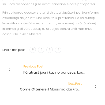
să jucați responsabil și să evitați capcanele care pot apărea.
Prin aplicarea acestor sfaturi și strategii, jucătorii pot transforma
experiența de joc într-una plăcută și profitabilă. Fie că sunteți
începător sau jucător experimentat, este esențial să rămâneți
informați și să vă adaptați stilul de joc pentru a vă maximiza
câștigurile la Avia Masters.
Share this post:
Previous Post
Kā atrast jauni kazino bonusus, kas sniedz maksimālu atdevi Latvijā
Next Post
Come Ottenere il Massimo dai Programmi Fedeltà di Nine Casino