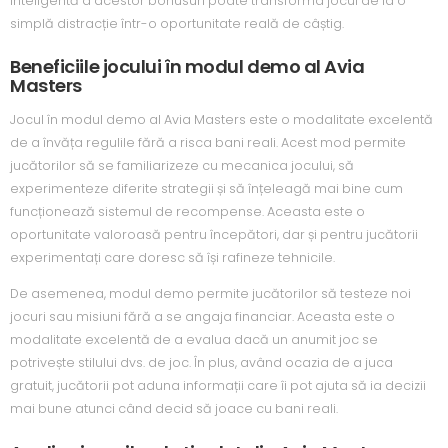
inteligentă a acestor bonusuri poate transforma jocul de la o
simplă distracție într-o oportunitate reală de câștig.
Beneficiile jocului în modul demo al Avia
Masters
Jocul în modul demo al Avia Masters este o modalitate excelentă
de a învăța regulile fără a risca bani reali. Acest mod permite
jucătorilor să se familiarizeze cu mecanica jocului, să
experimenteze diferite strategii și să înțeleagă mai bine cum
funcționează sistemul de recompense. Aceasta este o
oportunitate valoroasă pentru începători, dar și pentru jucătorii
experimentați care doresc să își rafineze tehnicile.
De asemenea, modul demo permite jucătorilor să testeze noi
jocuri sau misiuni fără a se angaja financiar. Aceasta este o
modalitate excelentă de a evalua dacă un anumit joc se
potrivește stilului dvs. de joc. În plus, având ocazia de a juca
gratuit, jucătorii pot aduna informații care îi pot ajuta să ia decizii
mai bune atunci când decid să joace cu bani reali.