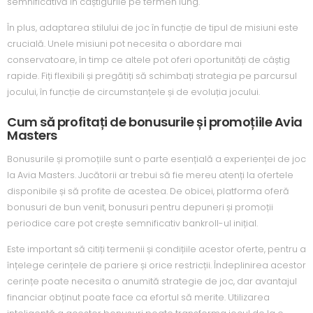
semnificativă în câștigurile pe termen lung.
În plus, adaptarea stilului de joc în funcție de tipul de misiuni este
crucială. Unele misiuni pot necesita o abordare mai
conservatoare, în timp ce altele pot oferi oportunități de câștig
rapide. Fiți flexibili și pregătiți să schimbați strategia pe parcursul
jocului, în funcție de circumstanțele și de evoluția jocului.
Cum să profitați de bonusurile și promoțiile Avia
Masters
Bonusurile și promoțiile sunt o parte esențială a experienței de joc
la Avia Masters. Jucătorii ar trebui să fie mereu atenți la ofertele
disponibile și să profite de acestea. De obicei, platforma oferă
bonusuri de bun venit, bonusuri pentru depuneri și promoții
periodice care pot crește semnificativ bankroll-ul inițial.
Este important să citiți termenii și condițiile acestor oferte, pentru a
înțelege cerințele de pariere și orice restricții. Îndeplinirea acestor
cerințe poate necesita o anumită strategie de joc, dar avantajul
financiar obținut poate face ca efortul să merite. Utilizarea