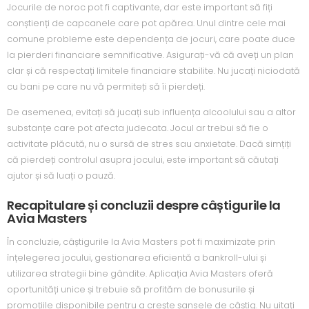
Jocurile de noroc pot fi captivante, dar este important să fiți
conștienți de capcanele care pot apărea. Unul dintre cele mai
comune probleme este dependența de jocuri, care poate duce
la pierderi financiare semnificative. Asigurați-vă că aveți un plan
clar și că respectați limitele financiare stabilite. Nu jucați niciodată
cu bani pe care nu vă permiteți să îi pierdeți.
De asemenea, evitați să jucați sub influența alcoolului sau a altor
substanțe care pot afecta judecata. Jocul ar trebui să fie o
activitate plăcută, nu o sursă de stres sau anxietate. Dacă simțiți
că pierdeți controlul asupra jocului, este important să căutați
ajutor și să luați o pauză.
Recapitulare și concluzii despre câștigurile la
Avia Masters
În concluzie, câștigurile la Avia Masters pot fi maximizate prin
înțelegerea jocului, gestionarea eficientă a bankroll-ului și
utilizarea strategii bine gândite. Aplicația Avia Masters oferă
oportunități unice și trebuie să profităm de bonusurile și
promoțiile disponibile pentru a crește șansele de câștig. Nu uitați