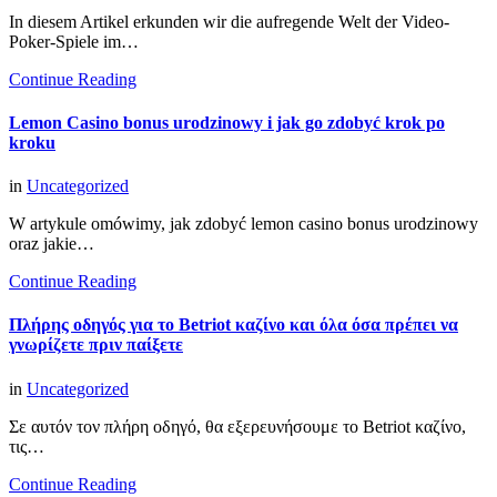
In diesem Artikel erkunden wir die aufregende Welt der Video-
Poker-Spiele im…
Continue Reading
Lemon Casino bonus urodzinowy i jak go zdobyć krok po
kroku
in
Uncategorized
W artykule omówimy, jak zdobyć lemon casino bonus urodzinowy
oraz jakie…
Continue Reading
Πλήρης οδηγός για το Betriot καζίνο και όλα όσα πρέπει να
γνωρίζετε πριν παίξετε
in
Uncategorized
Σε αυτόν τον πλήρη οδηγό, θα εξερευνήσουμε το Betriot καζίνο,
τις…
Continue Reading