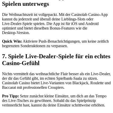
Spielen unterwegs
Die Weihnachtszeit ist vollgepackt. Mit der Casinolab Casino‑App
kannst du jederzeit und überall deine Lieblings‑Slots oder
Live‑Dealer‑Spiele spielen. Die App ist für iOS und Android
optimiert und bietet dieselben Bonus‑Features wie die
Desktop‑Version.
Quick Win:
Aktiviere Push‑Benachrichtigungen, um keine zeitlich
begrenzten Sonderaktionen zu verpassen.
7. Spiele Live‑Dealer‑Spiele für ein echtes
Casino‑Gefühl
Nichts vermittelt das weihnachtliche Flair besser als ein Live‑Dealer,
der dir das Gefühl gibt, im echten Spielbank‑Saala zu sitzen.
Casinolab Casino bietet Live‑Varianten von Blackjack, Roulette und
Baccarat mit professionellen Croupiers.
Pro Tipp:
Setze zunächst kleine Einsätze, um dich an das Tempo
des Live‑Tisches zu gewöhnen. Sobald du das Spielprinzip
verinnerlicht hast, kannst du deine Einsätze schrittweise erhöhen.