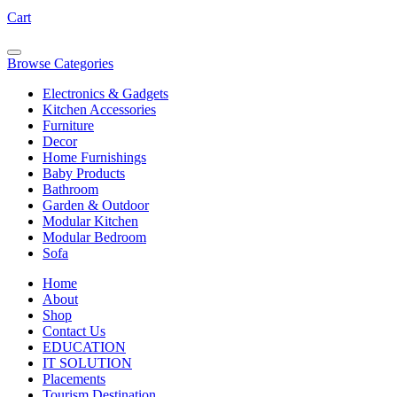
Cart
Browse Categories
Electronics & Gadgets
Kitchen Accessories
Furniture
Decor
Home Furnishings
Baby Products
Bathroom
Garden & Outdoor
Modular Kitchen
Modular Bedroom
Sofa
Home
About
Shop
Contact Us
EDUCATION
IT SOLUTION
Placements
Tourism Destination