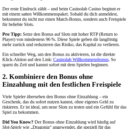
Der erste Eindruck zählt – und beim Casinolab Casino beginnt er
mit einem satten Willkommenspaket. Sobald du dich anmeldest,
bekommst du nicht nur einen Match‑Bonus, sondern auch Freispiele
für beliebte Slots.
Pro Tipp:
Setze den Bonus auf Slots mit hoher RTP (Return to
Player) von mindestens 96 %. Diese Spiele geben dir langfristig
mehr zurück und reduzieren das Risiko, das Kapital zu verlieren.
Ein schneller Weg, um den Bonus zu aktivieren, ist die direkte
Klick‑Aktion auf den Link:
Casinolab Willkommensbonus
. So
sparst du Zeit und kannst sofort mit dem Spielen beginnen.
2. Kombiniere den Bonus ohne
Einzahlung mit den festlichen Freispiele
Viele Spieler übersehen den Bonus ohne Einzahlung – ein
Geschenk, das du sofort nutzen kannst, ohne eigenes Geld zu
riskieren. Er ist ideal, um neue Slots zu testen und ein Gefühl für das
Spiel zu bekommen.
Did You Know?
Der Bonus ohne Einzahlung wird häufig auf
Slot‑Spiele
wie „Dragonia“ angewendet, die speziell für das