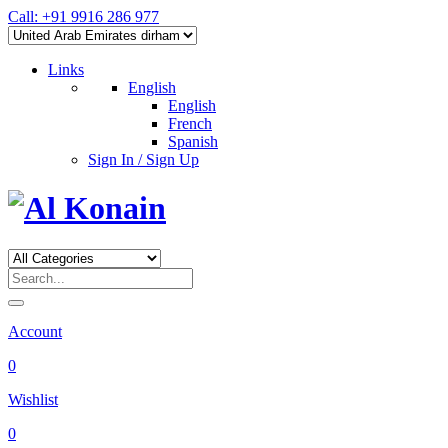
Call: +91 9916 286 977
Links
English
English
French
Spanish
Sign In / Sign Up
Account
0
Wishlist
0