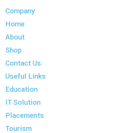
Company
Home
About
Shop
Contact Us
Useful Links
Education
IT Solution
Placements
Tourism