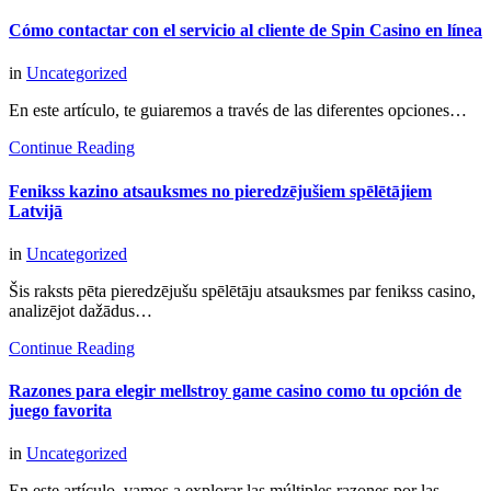
Cómo contactar con el servicio al cliente de Spin Casino en línea
in
Uncategorized
En este artículo, te guiaremos a través de las diferentes opciones…
Continue Reading
Fenikss kazino atsauksmes no pieredzējušiem spēlētājiem
Latvijā
in
Uncategorized
Šis raksts pēta pieredzējušu spēlētāju atsauksmes par fenikss casino,
analizējot dažādus…
Continue Reading
Razones para elegir mellstroy game casino como tu opción de
juego favorita
in
Uncategorized
En este artículo, vamos a explorar las múltiples razones por las…