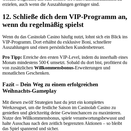
erzielen, auch wenn die Auszahlungen geringer sind.
12. Schließe dich dem VIP‑Programm an,
wenn du regelmäßig spielst
Wenn du das Casinolab Casino häufig nutzt, lohnt sich ein Blick ins
VIP‑Programm. Dort erhältst du exklusive Boni, schnellere
Auszahlungen und einen persönlichen Kundenbetreuer.
Pro Tipp:
Erreiche den ersten VIP‑Level, indem du innerhalb eines
Monats mindestens 500 € umsetzt. Sobald du dort bist, profitierst du
von zusätzlichen
Willkommensbonus
‑Erweiterungen und
monatlichen Geschenken.
Fazit – Dein Weg zu einem erfolgreichen
Weihnachts-Gameplay
Mit diesen zwölf Strategien hast du jetzt ein komplettes
Werkzeugset, um die festliche Saison im Casinolab Casino zu
genießen und gleichzeitig deine Gewinnchancen zu maximieren.
Nutze den Willkommensbonus, spiele verantwortungsbewusst und
halte Ausschau nach den zeitlich begrenzten Aktionen – so bleibt
das Spiel spannend und sicher.