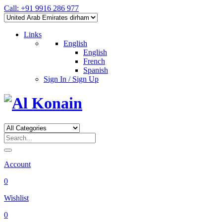
Call: +91 9916 286 977
Links
English
English
French
Spanish
Sign In / Sign Up
Account
0
Wishlist
0