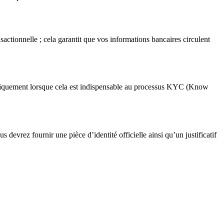
ctionnelle ; cela garantit que vos informations bancaires circulent
 uniquement lorsque cela est indispensable au processus KYC (Know
evrez fournir une pièce d’identité officielle ainsi qu’un justificatif