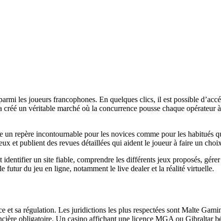
mi les joueurs francophones. En quelques clics, il est possible d’accéd
a créé un véritable marché où la concurrence pousse chaque opérateur à s
un repère incontournable pour les novices comme pour les habitués qui s
x et publient des revues détaillées qui aident le joueur à faire un choix
identifier un site fiable, comprendre les différents jeux proposés, gére
utur du jeu en ligne, notamment le live dealer et la réalité virtuelle.
nce et sa régulation. Les juridictions les plus respectées sont Malte G
ancière obligatoire. Un casino affichant une licence MGA ou Gibraltar b