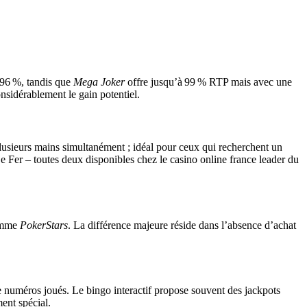
96 %, tandis que
Mega Joker
offre jusqu’à 99 % RTP mais avec une
onsidérablement le gain potentiel.
plusieurs mains simultanément ; idéal pour ceux qui recherchent un
 Fer – toutes deux disponibles chez le casino online france leader du
comme
PokerStars
. La différence majeure réside dans l’absence d’achat
e numéros joués. Le bingo interactif propose souvent des jackpots
ent spécial.