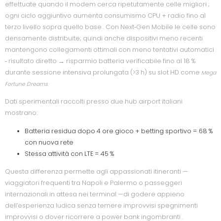
effettuate quando il modem cerca ripetutamente celle migliori ;
ogni ciclo aggiuntivo aumenta consumismo CPU + radio fino al
terzo livello sopra quello base . Con Next‑Gen Mobile le celle sono
densamente distribuite; quindi anche dispositivi meno recenti
mantengono collegamenti ottimali con meno tentativi automatici
‑ risultato diretto → risparmio batteria verificabile fino al 18 %
durante sessione intensiva prolungata (>3 h) su slot HD come
Mega
.
Fortune Dreams
Dati sperimentali raccolti presso due hub airport italiani
mostrano:
Batteria residua dopo 4 ore gioco + betting sportivo = 68 %
con nuova rete
Stessa attività con LTE = 45 %
Questa differenza permette agli appassionati itineranti —
viaggiatori frequenti tra Napoli e Palermo o passeggeri
internazionali in attesa nei terminal —di godere appieno
dell’esperienza ludica senza temere improvvisi spegnimenti
improvvisi o dover ricorrere a power bank ingombranti .