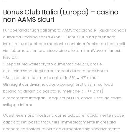
Bonus Club Italia (Europa) – casino
non AAMS sicuri
Pur operando fuori dall’ambito AAMS tradizionale – qualificandosi
quindi tra i “casino senza AAMS” – Bonus Club ha potenziato
infrastruttura back end mediante container Docker orchestrabili
via Kubernetes on‐premise vicino alle torri mmWave milanesi.
Risultati:
* Depositi via wallet crypto aumentati del 27%, grazie
all’eliminazione degli error timeout durante peak hours
* Session duration medio salito da 38′ → 47′ minuti
Gli insight condivisi includono consigli praticissimi sul load
balancing dinamico basato su metriche RTT (<12 ms)
direttamente integrabili negli script PHP/Laravel usati dai team
sviluppo interno.
Questi esempi dimostrano come adottare rapidamente nuove
capacità reti possa tradursirsi immediatamente in crescita
economica sostenuta oltre ad aumentare significativamente