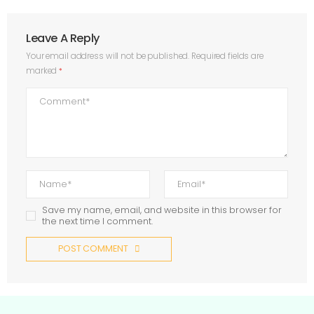
Leave A Reply
Your email address will not be published.
Required fields are
marked
*
Save my name, email, and website in this browser for
the next time I comment.
POST COMMENT