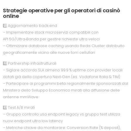
Strategie operative per gli operatori di casinò
online
1️⃣ Aggiornamento back‑end
– Implementare stack microservizi compatibili con
API 5G/Ultra‑Banda per gestire richieste ultra veloci
– Ottimizzare database caching usando Redis Cluster distribuito
geograficamente vicino alle nuove torri cellullari
2️⃣ Partnership infrastrutturali
– Siglare accordo SLA almeno 99·9 % uptime con provider locali
dotati già della copertura Next‑Gen (es.: Vodafone Italia & TIM)
– Partecipare ai programmi beta regional­mente sponsorizzati dal
Ministero dello Sviluppo Economico mirati alla diffusione delle
antenne mmWave
3️⃣ Test A/B mirati
– Gruppo controllo usa endpoint legacy vs gruppo test utilizza
nuovi endpoint ultra low latency
– Metriche chiave da monitorare: Conversion Rate (% deposit),