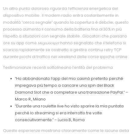
Un altro punto doloroso riguarda l’efficienza energetica del
dispositivo mobilie . Il modem radio entra costantemente in
modalità “cerca segnale” quando la copertura è debole; questo
processo aumenta il consumo della batteria fino al 30 % in più
rispetto a situazioni con segnale stabile . Giocatori che passano
ore su app come
hanno segnalato che il telefono si
MegaJackpot
scarica rapidamente se costretto a gestire continui retry TCP
durante picchi di traffico nei weekend delle corse ippiche online .
Testimonianze recenti sottolineano l’entità del problema:
“Ho abbandonato l’app del mio casinò preferito perché
impiegava più tempo a caricare una spin del Black
Diamond Slot che a completare una transazione PayPal.” –
Marco R., Milano
“Durante una roulette live ho visto sparire la mia puntata
perché lo streaming si era interrotto tre volte
consecutivamente.” – Lucia B., Roma
Queste esperienze mostrano chiaramente come le lacune della