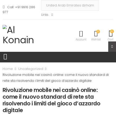
Call: +91 9916 286
977
Links
0
0
Account
Wishlist
Cart
Home
Uncategorized
Rivoluzione mobile nei casinò online: come il nuovo standard di
rete sta risolvendo i limiti del gioco d’azzardo digitale
Rivoluzione mobile nei casinò online:
come il nuovo standard di rete sta
risolvendo i limiti del gioco d’azzardo
digitale