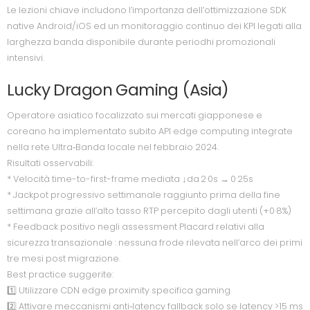
Le lezioni chiave includono l’importanza dell’ottimizzazione SDK
native Android/iOS ed un monitoraggio continuo dei KPI legati alla
larghezza banda disponibile durante period­hi promozionali
intensivi.
Lucky Dragon Gaming (Asia)
Operatore asiatico focalizzato sui mercati giapponese e
coreano ha implementato subito API edge computing integrate
nella rete Ultra‐Banda locale nel febbraio 2024.
Risultati osservabili:
* Velocità time-to-first-frame mediata ↓da 2·0s → 0·25s
* Jackpot progressivo settimanale raggiunto prima della fine
settimana grazie all’alto tasso RTP percepito dagli utenti (+0·8%)
* Feedback positivo negli assessment Placard relativi alla
sicurezza transazionale : nessuna frode rilevata nell’arco dei primi
tre mesi post migrazione.
Best practice suggerite:
1️⃣ Utilizzare CDN edge proximity specifica gaming
2️⃣ Attivare meccanismi anti‐latency fallback solo se latency >15 ms