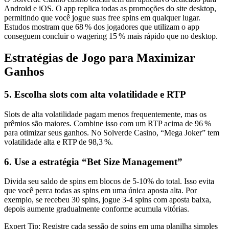
Android e iOS. O app replica todas as promoções do site desktop,
permitindo que você jogue suas free spins em qualquer lugar.
Estudos mostram que 68 % dos jogadores que utilizam o app
conseguem concluir o wagering 15 % mais rápido que no desktop.
Estratégias de Jogo para Maximizar
Ganhos
5. Escolha slots com alta volatilidade e RTP
Slots de alta volatilidade pagam menos frequentemente, mas os
prêmios são maiores. Combine isso com um RTP acima de 96 %
para otimizar seus ganhos. No Solverde Casino, “Mega Joker” tem
volatilidade alta e RTP de 98,3 %.
6. Use a estratégia “Bet Size Management”
Divida seu saldo de spins em blocos de 5‑10% do total. Isso evita
que você perca todas as spins em uma única aposta alta. Por
exemplo, se recebeu 30 spins, jogue 3‑4 spins com aposta baixa,
depois aumente gradualmente conforme acumula vitórias.
Expert Tip: Registre cada sessão de spins em uma planilha simples