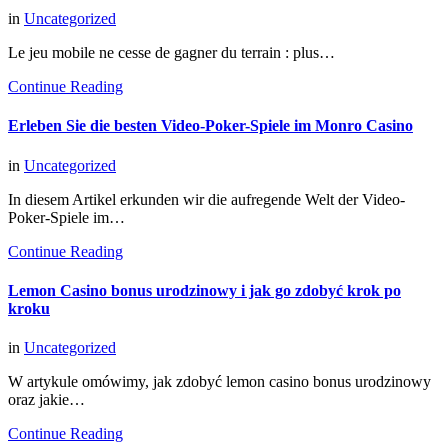
in
Uncategorized
Le jeu mobile ne cesse de gagner du terrain : plus…
Continue Reading
Erleben Sie die besten Video-Poker-Spiele im Monro Casino
in
Uncategorized
In diesem Artikel erkunden wir die aufregende Welt der Video-
Poker-Spiele im…
Continue Reading
Lemon Casino bonus urodzinowy i jak go zdobyć krok po
kroku
in
Uncategorized
W artykule omówimy, jak zdobyć lemon casino bonus urodzinowy
oraz jakie…
Continue Reading