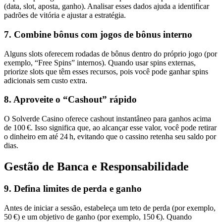
(data, slot, aposta, ganho). Analisar esses dados ajuda a identificar
padrões de vitória e ajustar a estratégia.
7. Combine bônus com jogos de bônus interno
Alguns slots oferecem rodadas de bônus dentro do próprio jogo (por
exemplo, “Free Spins” internos). Quando usar spins externas,
priorize slots que têm esses recursos, pois você pode ganhar spins
adicionais sem custo extra.
8. Aproveite o “Cashout” rápido
O Solverde Casino oferece cashout instantâneo para ganhos acima
de 100 €. Isso significa que, ao alcançar esse valor, você pode retirar
o dinheiro em até 24 h, evitando que o cassino retenha seu saldo por
dias.
Gestão de Banca e Responsabilidade
9. Defina limites de perda e ganho
Antes de iniciar a sessão, estabeleça um teto de perda (por exemplo,
50 €) e um objetivo de ganho (por exemplo, 150 €). Quando