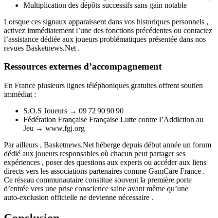
Multiplication des dépôts successifs sans gain notable
Lorsque ces signaux apparaissent dans vos historiques personnels ,
activez immédiatement l’une des fonctions précédentes ou contactez
l’assistance dédiée aux joueurs problématiques présentée dans nos
revues Basketnews.Net .
Ressources externes d’accompagnement
En France plusieurs lignes téléphoniques gratuites offrent soutien
immédiat :
S.O.S Joueurs → 09 72 90 90 90
Fédération Française Française Lutte contre l’Addiction au
Jeu → www.fgj.org
Par ailleurs , Basketnews.Net héberge depuis début année un forum
dédié aux joueurs responsables où chacun peut partager ses
expériences , poser des questions aux experts ou accéder aux liens
directs vers les associations partenaires comme GamCare France .
Ce réseau communautaire constitue souvent la première porte
d’entrée vers une prise conscience saine avant même qu’une
auto‑exclusion officielle ne devienne nécessaire .
Conclusion