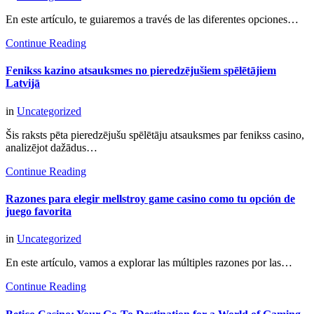
En este artículo, te guiaremos a través de las diferentes opciones…
Continue Reading
Fenikss kazino atsauksmes no pieredzējušiem spēlētājiem
Latvijā
in
Uncategorized
Šis raksts pēta pieredzējušu spēlētāju atsauksmes par fenikss casino,
analizējot dažādus…
Continue Reading
Razones para elegir mellstroy game casino como tu opción de
juego favorita
in
Uncategorized
En este artículo, vamos a explorar las múltiples razones por las…
Continue Reading