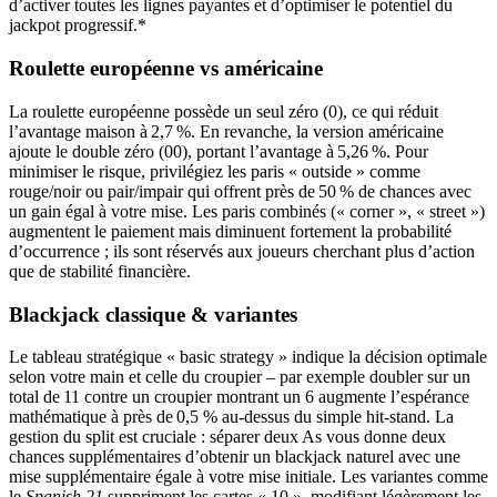
d’activer toutes les lignes payantes et d’optimiser le potentiel du
jackpot progressif.*
Roulette européenne vs américaine
La roulette européenne possède un seul zéro (0), ce qui réduit
l’avantage maison à 2,7 %. En revanche, la version américaine
ajoute le double zéro (00), portant l’avantage à 5,26 %. Pour
minimiser le risque, privilégiez les paris « outside » comme
rouge/noir ou pair/impair qui offrent près de 50 % de chances avec
un gain égal à votre mise. Les paris combinés (« corner », « street »)
augmentent le paiement mais diminuent fortement la probabilité
d’occurrence ; ils sont réservés aux joueurs cherchant plus d’action
que de stabilité financière.
Blackjack classique & variantes
Le tableau stratégique « basic strategy » indique la décision optimale
selon votre main et celle du croupier – par exemple doubler sur un
total de 11 contre un croupier montrant un 6 augmente l’espérance
mathématique à près de 0,5 % au-dessus du simple hit‑stand. La
gestion du split est cruciale : séparer deux As vous donne deux
chances supplémentaires d’obtenir un blackjack naturel avec une
mise supplémentaire égale à votre mise initiale. Les variantes comme
le
Spanish 21
suppriment les cartes « 10 », modifiant légèrement les