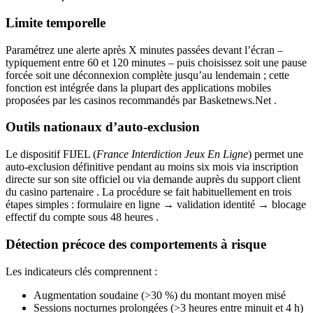
Limite temporelle
Paramétrez une alerte après X minutes passées devant l’écran –
typiquement entre 60 et 120 minutes – puis choisissez soit une pause
forcée soit une déconnexion complète jusqu’au lendemain ; cette
fonction est intégrée dans la plupart des applications mobiles
proposées par les casinos recommandés par Basketnews.Net .
Outils nationaux d’auto‑exclusion
Le dispositif FIJEL (
France Interdiction Jeux En Ligne
) permet une
auto‑exclusion définitive pendant au moins six mois via inscription
directe sur son site officiel ou via demande auprès du support client
du casino partenaire . La procédure se fait habituellement en trois
étapes simples : formulaire en ligne → validation identité → blocage
effectif du compte sous 48 heures .
Détection précoce des comportements à risque
Les indicateurs clés comprennent :
Augmentation soudaine (>30 %) du montant moyen misé
Sessions nocturnes prolongées (>3 heures entre minuit et 4 h)