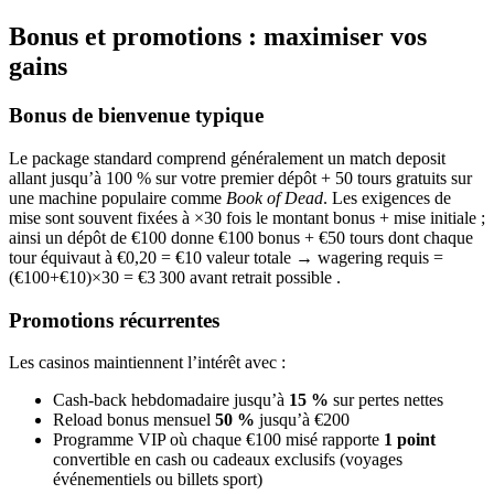
Bonus et promotions : maximiser vos
gains
Bonus de bienvenue typique
Le package standard comprend généralement un match deposit
allant jusqu’à 100 % sur votre premier dépôt + 50 tours gratuits sur
une machine populaire comme
Book of Dead
. Les exigences de
mise sont souvent fixées à ×30 fois le montant bonus + mise initiale ;
ainsi un dépôt de €100 donne €100 bonus + €50 tours dont chaque
tour équivaut à €0,20 = €10 valeur totale → wagering requis =
(€100+€10)×30 = €3 300 avant retrait possible .
Promotions récurrentes
Les casinos maintiennent l’intérêt avec :
Cash‑back hebdomadaire jusqu’à
15 %
sur pertes nettes
Reload bonus mensuel
50 %
jusqu’à €200
Programme VIP où chaque €100 misé rapporte
1 point
convertible en cash ou cadeaux exclusifs (voyages
événementiels ou billets sport)