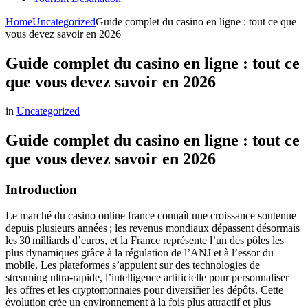
Home
Uncategorized
Guide complet du casino en ligne : tout ce que
vous devez savoir en 2026
Guide complet du casino en ligne : tout ce
que vous devez savoir en 2026
in
Uncategorized
Guide complet du casino en ligne : tout ce
que vous devez savoir en 2026
Introduction
Le marché du casino online france connaît une croissance soutenue
depuis plusieurs années ; les revenus mondiaux dépassent désormais
les 30 milliards d’euros, et la France représente l’un des pôles les
plus dynamiques grâce à la régulation de l’ANJ et à l’essor du
mobile. Les plateformes s’appuient sur des technologies de
streaming ultra‑rapide, l’intelligence artificielle pour personnaliser
les offres et les cryptomonnaies pour diversifier les dépôts. Cette
évolution crée un environnement à la fois plus attractif et plus