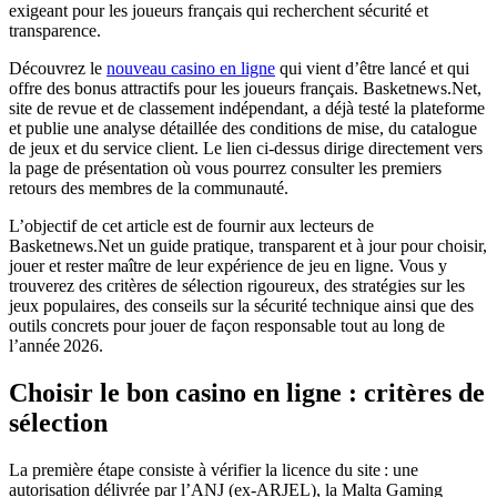
exigeant pour les joueurs français qui recherchent sécurité et
transparence.
Découvrez le
nouveau casino en ligne
qui vient d’être lancé et qui
offre des bonus attractifs pour les joueurs français. Basketnews.Net,
site de revue et de classement indépendant, a déjà testé la plateforme
et publie une analyse détaillée des conditions de mise, du catalogue
de jeux et du service client. Le lien ci‑dessus dirige directement vers
la page de présentation où vous pourrez consulter les premiers
retours des membres de la communauté.
L’objectif de cet article est de fournir aux lecteurs de
Basketnews.Net un guide pratique, transparent et à jour pour choisir,
jouer et rester maître de leur expérience de jeu en ligne. Vous y
trouverez des critères de sélection rigoureux, des stratégies sur les
jeux populaires, des conseils sur la sécurité technique ainsi que des
outils concrets pour jouer de façon responsable tout au long de
l’année 2026.
Choisir le bon casino en ligne : critères de
sélection
La première étape consiste à vérifier la licence du site : une
autorisation délivrée par l’ANJ (ex‑ARJEL), la Malta Gaming