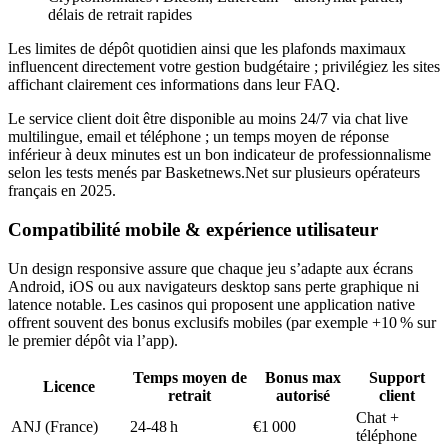
délais de retrait rapides
Les limites de dépôt quotidien ainsi que les plafonds maximaux
influencent directement votre gestion budgétaire ; privilégiez les sites
affichant clairement ces informations dans leur FAQ.
Le service client doit être disponible au moins 24/7 via chat live
multilingue, email et téléphone ; un temps moyen de réponse
inférieur à deux minutes est un bon indicateur de professionnalisme
selon les tests menés par Basketnews.Net sur plusieurs opérateurs
français en 2025.
Compatibilité mobile & expérience utilisateur
Un design responsive assure que chaque jeu s’adapte aux écrans
Android, iOS ou aux navigateurs desktop sans perte graphique ni
latence notable. Les casinos qui proposent une application native
offrent souvent des bonus exclusifs mobiles (par exemple +10 % sur
le premier dépôt via l’app).
Temps moyen de
Bonus max
Support
Licence
retrait
autorisé
client
Chat +
ANJ (France)
24‑48 h
€1 000
téléphone