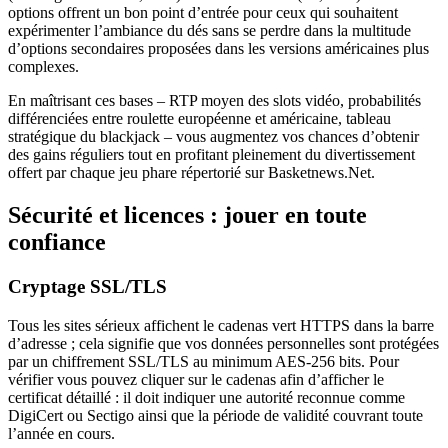
options offrent un bon point d’entrée pour ceux qui souhaitent
expérimenter l’ambiance du dés sans se perdre dans la multitude
d’options secondaires proposées dans les versions américaines plus
complexes.
En maîtrisant ces bases – RTP moyen des slots vidéo, probabilités
différenciées entre roulette européenne et américaine, tableau
stratégique du blackjack – vous augmentez vos chances d’obtenir
des gains réguliers tout en profitant pleinement du divertissement
offert par chaque jeu phare répertorié sur Basketnews.Net.
Sécurité et licences : jouer en toute
confiance
Cryptage SSL/TLS
Tous les sites sérieux affichent le cadenas vert HTTPS dans la barre
d’adresse ; cela signifie que vos données personnelles sont protégées
par un chiffrement SSL/TLS au minimum AES‑256 bits. Pour
vérifier vous pouvez cliquer sur le cadenas afin d’afficher le
certificat détaillé : il doit indiquer une autorité reconnue comme
DigiCert ou Sectigo ainsi que la période de validité couvrant toute
l’année en cours.