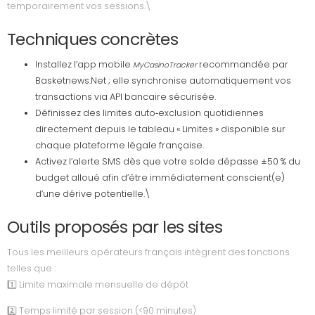
temporairement vos sessions.\
Techniques concrètes
Installez l’app mobile
recommandée par
MyCasinoTracker
Basketnews.Net ; elle synchronise automatiquement vos
transactions via API bancaire sécurisée.
Définissez des limites auto‑exclusion quotidiennes
directement depuis le tableau « Limites » disponible sur
chaque plateforme légale française.
Activez l’alerte SMS dès que votre solde dépasse ±50 % du
budget alloué afin d’être immédiatement conscient(e)
d’une dérive potentielle.\
Outils proposés par les sites
Tous les meilleurs opérateurs français intègrent des fonctions
telles que :
1️⃣ Limite maximale mensuelle de dépôt
2️⃣ Temps limité par session (<90 minutes)