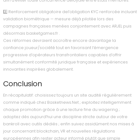
afin d’éviter toute concurrence déloyale entre États membres.
2️⃣ Renforcement obligatoire del’obligation KYC renforcée incluant
validation biométrique — mesure déjà pilotée lors des
campagnes françaises menées conjointement avec ARJEL puis
désormais basketgames.fr .
Ces réformes devraient accroître encore davantage la
confiance joueur/société tout en favorisant l’émergence
progressive d’opérateurs transfrontaliers capables d’offrir
simultanément conformité juridique française et expériences
innovantes inspirées globalement.
Conclusion
En récapitulatif : choisissez toujours un site audité régulièrement
comme indiqué chez Basketnews.Net ; exploitez intelligemment
chaque promotion grâce à une lecture fine du wagering ;
adoptez dès aujourd’hui une discipline stricte autour de votre
bankroll avec outils dédiés ; enfin suivez assidûment nos mises à
jour concernant blockchain, VR et nouvelles régulations
européennes afin rester acteur informé plutôt que simple