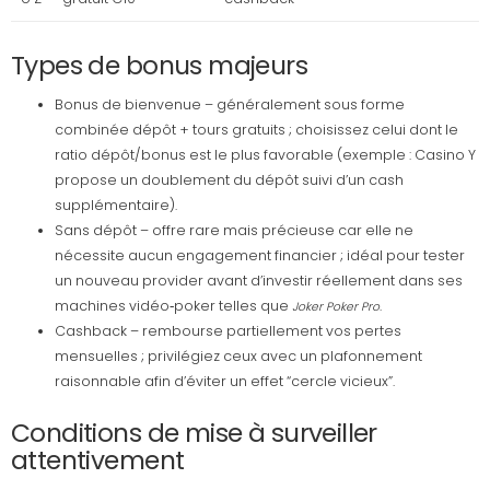
Types de bonus majeurs
Bonus de bienvenue – généralement sous forme
combinée dépôt + tours gratuits ; choisissez celui dont le
ratio dépôt/bonus est le plus favorable (exemple : Casino Y
propose un doublement du dépôt suivi d’un cash
supplémentaire).
Sans dépôt – offre rare mais précieuse car elle ne
nécessite aucun engagement financier ; idéal pour tester
un nouveau provider avant d’investir réellement dans ses
machines vidéo‑poker telles que
.
Joker Poker Pro
Cashback – rembourse partiellement vos pertes
mensuelles ; privilégiez ceux avec un plafonnement
raisonnable afin d’éviter un effet “cercle vicieux”.
Conditions de mise à surveiller
attentivement