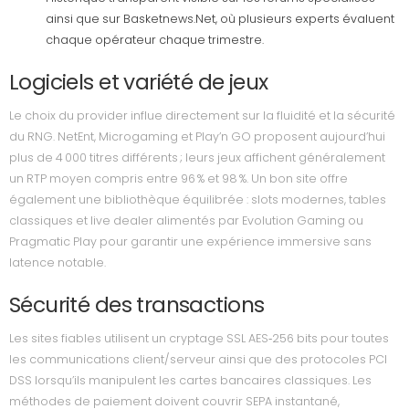
ainsi que sur Basketnews.Net, où plusieurs experts évaluent
chaque opérateur chaque trimestre.
Logiciels et variété de jeux
Le choix du provider influe directement sur la fluidité et la sécurité
du RNG. NetEnt, Microgaming et Play’n GO proposent aujourd’hui
plus de 4 000 titres différents ; leurs jeux affichent généralement
un RTP moyen compris entre 96 % et 98 %. Un bon site offre
également une bibliothèque équilibrée : slots modernes, tables
classiques et live dealer alimentés par Evolution Gaming ou
Pragmatic Play pour garantir une expérience immersive sans
latence notable.
Sécurité des transactions
Les sites fiables utilisent un cryptage SSL AES‑256 bits pour toutes
les communications client/serveur ainsi que des protocoles PCI
DSS lorsqu’ils manipulent les cartes bancaires classiques. Les
méthodes de paiement doivent couvrir SEPA instantané,