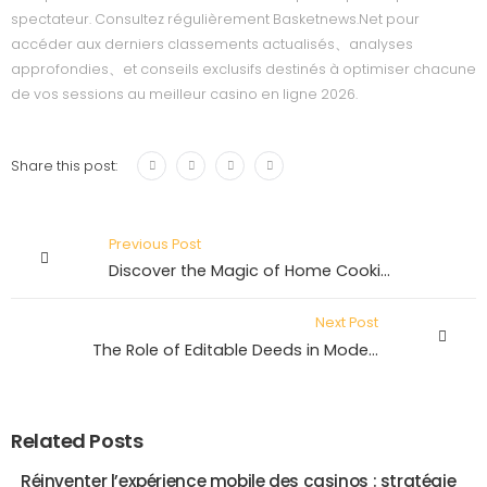
spectateur.​ Consultez régulièrement Basketnews.Net pour
accéder aux derniers classements actualisés、analyses
approfondies、et conseils exclusifs destinés à optimiser chacune
de vos sessions au meilleur casino en ligne 2026.​
Share this post:
Previous Post
Discover the Magic of Home Cooking with the Best Recipes
Next Post
The Role of Editable Deeds in Modern Real Estate Practices
Related Posts
Réinventer l’expérience mobile des casinos : stratégie