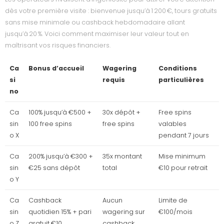
dès votre première visite : bienvenue jusqu’à 1 200 €, tours gratuits
sans mise minimale ou cashback hebdomadaire allant
jusqu’à 20 %. Voici comment maximiser leur valeur tout en
maîtrisant vos risques financiers.
Ca
Bonus d’accueil
Wagering
Conditions
si
requis
particulières
no
Ca
100% jusqu’à €500 +
30x dépôt +
Free spins
sin
100 free spins
free spins
valables
o X
pendant 7 jours
Ca
200% jusqu’à €300 +
35x montant
Mise minimum
sin
€25 sans dépôt
total
€10 pour retrait
o Y
Ca
Cashback
Aucun
Limite de
sin
quotidien 15% + pari
wagering sur
€100/mois
o Z
gratuit €10
cashback