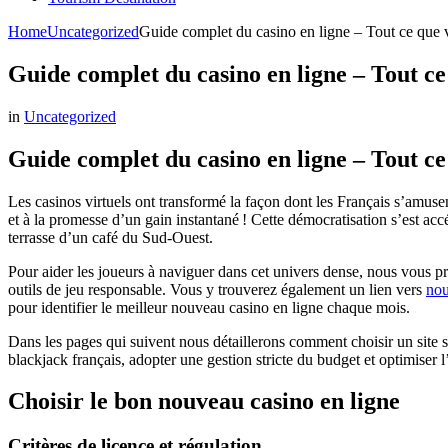
Home
Uncategorized
Guide complet du casino en ligne – Tout ce que 
Guide complet du casino en ligne – Tout ce
in
Uncategorized
Guide complet du casino en ligne – Tout ce
Les casinos virtuels ont transformé la façon dont les Français s’amuse
et à la promesse d’un gain instantané ! Cette démocratisation s’est ac
terrasse d’un café du Sud‑Ouest.
Pour aider les joueurs à naviguer dans cet univers dense, nous vous pré
outils de jeu responsable. Vous y trouverez également un lien vers
nou
pour identifier le meilleur nouveau casino en ligne chaque mois.
Dans les pages qui suivent nous détaillerons comment choisir un site séc
blackjack français, adopter une gestion stricte du budget et optimiser
Choisir le bon nouveau casino en ligne
Critères de licence et régulation