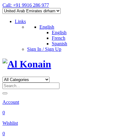
Call: +91 9916 286 977
Links
English
English
French
Spanish
Sign In / Sign Up
Account
0
Wishlist
0