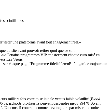
s scintillantes :
ur tester une plateforme avant tout engagement réel.«
que du site avant pouvoir retirer quoi que ce soit.
on.\n\nCertains programmes VIP transforment chaque euro misé en
vers Las Vegas.
le sur chaque page “Programme fidélité”.\n\nEnfin gardez toujours un
urs milliers fois votre mise initiale versus faible volatilité (
Blood
 ≈96 %, jackpots progressifs peuvent descendre jusqu’à94 %. Avant
.\n\nUn conseil concret : commencez toujours par miser une unité