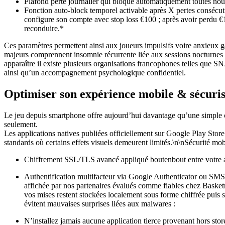
Plafond perte journalier qui bloque automatiquement toutes nouv
Fonction auto‑block temporel activable après X pertes consécut
configure son compte avec stop loss €100 ; après avoir perdu €
reconduire.*
Ces paramètres permettent ainsi aux joueurs impulsifs voire anxieux 
majeurs comprennent insomnie récurrente liée aux sessions nocturnes p
apparaître il existe plusieurs organisations francophones telles qu
ainsi qu’un accompagnement psychologique confidentiel.
Optimiser son expérience mobile & sécuris
Le jeu depuis smartphone offre aujourd’hui davantage qu’une simple co
seulement.
Les applications natives publiées officiellement sur Google Play St
standards où certains effets visuels demeurent limités.\n\nSécurité mob
Chiffrement SSL/TLS avancé appliqué bout­en­bout entre votre a
Authentification multifacteur via Google Authenticator ou SMS
affichée par nos partenaires évalués comme fiables chez Basket
vos mises restent stockées localement sous forme chiffrée puis 
évitent mauvaises surprises liées aux malwares :
N’installez jamais aucune application tierce provenant hors store