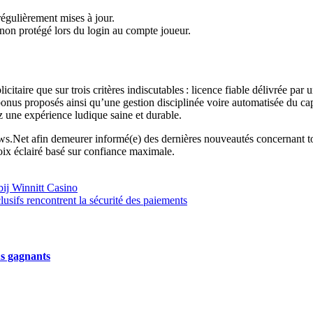
égulièrement mises à jour.
non protégé lors du login au compte joueur.
licitaire que sur trois critères indiscutables : licence fiable délivré
 bonus proposés ainsi qu’une gestion disciplinée voire automatisée du c
une expérience ludique saine et durable.​
ws.Net afin demeurer informé(e) des dernières nouveautés concernant 
ix éclairé basé sur confiance maximale.​
bij Winnitt Casino
sifs rencontrent la sécurité des paiements
us gagnants