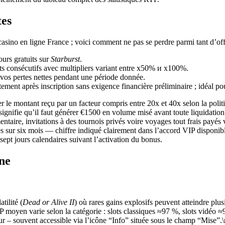
tes
ino en ligne France ; voici comment ne pas se perdre parmi tant d’offre
urs gratuits sur
Starburst
.
 consécutifs avec multipliers variant entre x50% и x100%.
vos pertes nettes pendant une période donnée.
ent après inscription sans exigence financière préliminaire ; idéal po
er le montant reçu par un facteur compris entre 20x et 40x selon la politi
ignifie qu’il faut générer €1500 en volume misé avant toute liquidati
aire, invitations à des tournois privés voire voyages tout frais payés 
 sur six mois — chiffre indiqué clairement dans l’accord VIP disponib
 sept jours calendaires suivant l’activation du bonus.
gne
tilité (
Dead or Alive II
) où rares gains explosifs peuvent atteindre plusie
P moyen varie selon la catégorie : slots classiques ≈97 %, slots vidéo
peur – souvent accessible via l’icône “Info” située sous le champ “Mise”