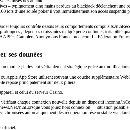
elles mises dès atteinte.
ives – typiquement cinq mains perdues au blackjack déclenchent une pa
100 lors d’une soirée poker il voit immédiatement son accès suspendu p
garder toujours contrôle dessus leurs comportements compulsifs.\n\nReco
rolongées , dépenses croissantes malgré perte continue , irritabilité qu
e SNAAPF+, Gamblers Anonymous France ou encore La Fédération Françai
er ses données
mmodité ; il devient véritablement stratégique grâce aux notifications
ore ou Apple App Store utilisent souvent une couche supplémentaire W
ile repose principalement sur deux piliers :
ppareil et celui du serveur Casino.
 vérifiant chaque connexion nouvelle depuis un dispositif inconnu.\n
news.Net.\n\nLorsque vous jouez hors connexion — situation possible g
synchronisées automatiquement dès récupération réseau stable via cloud
 officiel.