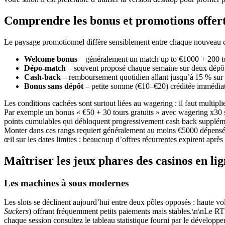
Comprendre les bonus et promotions offer
Le paysage promotionnel diffère sensiblement entre chaque nouveau cas
Welcome bonus
– généralement un match up to €1000 + 200 to
Dépo‑match
– souvent proposé chaque semaine sur deux dépôts
Cash‑back
– remboursement quotidien allant jusqu’à 15 % sur 
Bonus sans dépôt
– petite somme (€10–€20) créditée immédiatem
Les conditions cachées sont surtout liées au wagering : il faut multipli
Par exemple un bonus « €50 + 30 tours gratuits » avec wagering x30 s
points cumulables qui débloquent progressivement cash back supplément
Monter dans ces rangs requiert généralement au moins €5000 dépensés
œil sur les dates limites : beaucoup d’offres récurrentes expirent après
Maîtriser les jeux phares des casinos en li
Les machines à sous modernes
Les slots se déclinent aujourd’hui entre deux pôles opposés : haute vola
Suckers
) offrant fréquemment petits paiements mais stables.\n\nLe RT
chaque session consultez le tableau statistique fourni par le dévelop